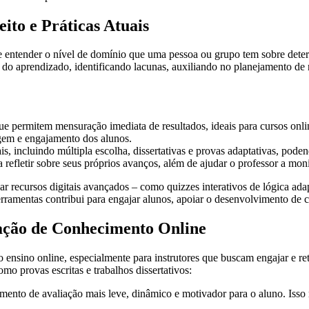
ito e Práticas Atuais
 entender o nível de domínio que uma pessoa ou grupo tem sobre deter
o do aprendizado, identificando lacunas, auxiliando no planejamento 
ue permitem mensuração imediata de resultados, ideais para cursos onl
agem e engajamento dos alunos.
 incluindo múltipla escolha, dissertativas e provas adaptativas, podend
 refletir sobre seus próprios avanços, além de ajudar o professor a mo
ecursos digitais avançados – como quizzes interativos de lógica adapta
rramentas contribui para engajar alunos, apoiar o desenvolvimento de 
iação de Conhecimento Online
ensino online, especialmente para instrutores que buscam engajar e ret
o provas escritas e trabalhos dissertativos:
omento de avaliação mais leve, dinâmico e motivador para o aluno. Isso 