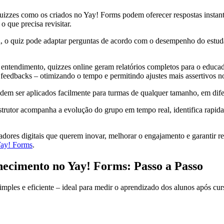
quizzes como os criados no Yay! Forms podem oferecer respostas instant
o que precisa revisitar.
a, o quiz pode adaptar perguntas de acordo com o desempenho do estuda
entendimento, quizzes online geram relatórios completos para o educado
feedbacks – otimizando o tempo e permitindo ajustes mais assertivos n
podem ser aplicados facilmente para turmas de qualquer tamanho, em dif
strutor acompanha a evolução do grupo em tempo real, identifica rapid
dores digitais que querem inovar, melhorar o engajamento e garantir r
ay! Forms
.
ecimento no Yay! Forms: Passo a Passo
ples e eficiente – ideal para medir o aprendizado dos alunos após curs