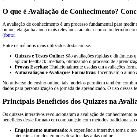
O que é Avaliação de Conhecimento? Conce
A avaliação de conhecimento é um processo fundamental para medir e
online, ela ganha ainda mais relevância ao atuar como um termômetr
(
fonte
).
Entre os métodos mais utilizados destacam-se:
Quizzes e Testes Online:
São avaliações rápidas e dinâmicas q
aplicar feedback imediato, otimizando o processo de aprendiz
Provas Escritas:
Tradicionalmente usadas em avaliações formais,
Autoavaliação e Avaliações Formativas:
Incentivam o aluno a
No universo do ensino online, tais modelos permitem também combinar r
dados para personalização da jornada de aprendizado. O uso dessas fe
Principais Benefícios dos Quizzes na Aval
Os quizzes interativos revolucionaram a avaliação de conhecimento no 
benefícios desse formato em comparação com métodos tradicionais, com
Engajamento aumentado
: A experiência interativa torna o m
atenção – um dos grandes desafios das aulas online.