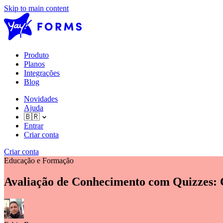
Skip to main content
Produto
Planos
Integrações
Blog
Novidades
Ajuda
🇧🇷
Entrar
Criar conta
Criar conta
Educação e Formação
Avaliação de Conhecimento com Quizzes: C