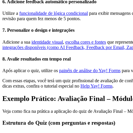
6. Adicione feedback automático personalizado
Utilize a
funcionalidade de lógica condicional
para exibir mensagens 
revisão para quem fez menos de 5 pontos.
7. Personalize o design e integrações
Adicione a sua
identidade visual
,
escolha cores e fontes
que represente
integrações disponíveis (como AI Feedback, Feedback por Email, Za
8. Avalie resultados em tempo real
Após aplicar o quiz, utilize os
painéis de análise do Yay! Forms
para v
Com essas etapas, você terá um quiz profissional de avaliação de co
dicas extras, confira o tutorial especial no
Help Yay! Forms
.
Exemplo Prático: Avaliação Final – Módul
Veja como fica na prática a aplicação do quiz de Avaliação Final – 
Estrutura do Quiz (com perguntas e respostas)