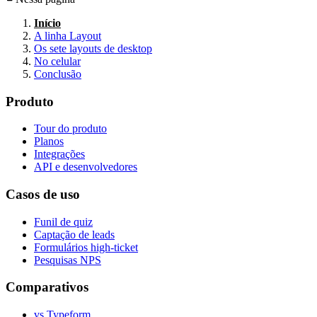
Início
A linha Layout
Os sete layouts de desktop
No celular
Conclusão
Produto
Tour do produto
Planos
Integrações
API e desenvolvedores
Casos de uso
Funil de quiz
Captação de leads
Formulários high-ticket
Pesquisas NPS
Comparativos
vs Typeform