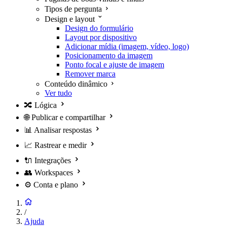
Tipos de pergunta
Design e layout
Design do formulário
Layout por dispositivo
Adicionar mídia (imagem, vídeo, logo)
Posicionamento da imagem
Ponto focal e ajuste de imagem
Remover marca
Conteúdo dinâmico
Ver tudo
🔀
Lógica
🌐
Publicar e compartilhar
📊
Analisar respostas
📈
Rastrear e medir
🔌
Integrações
👥
Workspaces
⚙️
Conta e plano
/
Ajuda