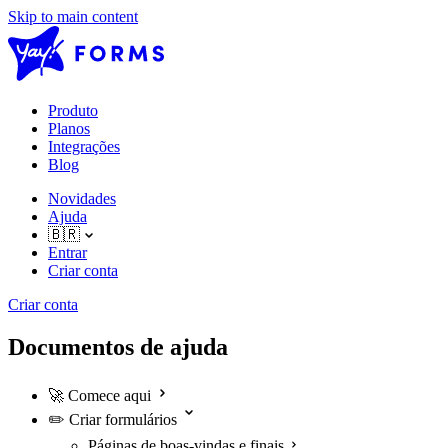
Skip to main content
Produto
Planos
Integrações
Blog
Novidades
Ajuda
🇧🇷
Entrar
Criar conta
Criar conta
Documentos de ajuda
🚀
Comece aqui
✏️
Criar formulários
Páginas de boas-vindas e finais