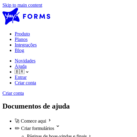
Skip to main content
Produto
Planos
Integrações
Blog
Novidades
Ajuda
🇧🇷
Entrar
Criar conta
Criar conta
Documentos de ajuda
🚀
Comece aqui
✏️
Criar formulários
Páginas de boas-vindas e finais