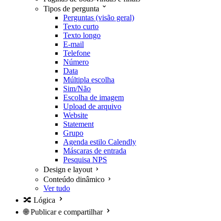
Tipos de pergunta
Perguntas (visão geral)
Texto curto
Texto longo
E-mail
Telefone
Número
Data
Múltipla escolha
Sim/Não
Escolha de imagem
Upload de arquivo
Website
Statement
Grupo
Agenda estilo Calendly
Máscaras de entrada
Pesquisa NPS
Design e layout
Conteúdo dinâmico
Ver tudo
🔀
Lógica
🌐
Publicar e compartilhar