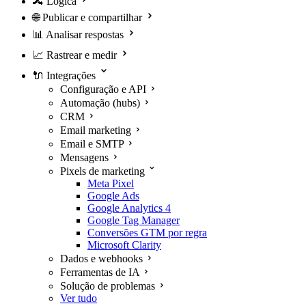
🔀
Lógica
🌐
Publicar e compartilhar
📊
Analisar respostas
📈
Rastrear e medir
🔌
Integrações
Configuração e API
Automação (hubs)
CRM
Email marketing
Email e SMTP
Mensagens
Pixels de marketing
Meta Pixel
Google Ads
Google Analytics 4
Google Tag Manager
Conversões GTM por regra
Microsoft Clarity
Dados e webhooks
Ferramentas de IA
Solução de problemas
Ver tudo