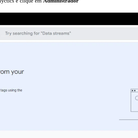
lyctics e clique em
Administrador