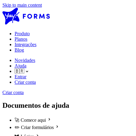
Skip to main content
Produto
Planos
Integrações
Blog
Novidades
Ajuda
🇧🇷
Entrar
Criar conta
Criar conta
Documentos de ajuda
🚀
Comece aqui
✏️
Criar formulários