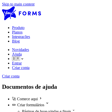
Skip to main content
Produto
Planos
Integrações
Blog
Novidades
Ajuda
🇧🇷
Entrar
Criar conta
Criar conta
Documentos de ajuda
🚀
Comece aqui
✏️
Criar formulários
Páginas de boas-vindas e finais