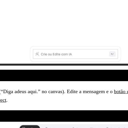
io (“Diga adeus aqui.” no canvas). Edite a mensagem e o
botão 
ect
.