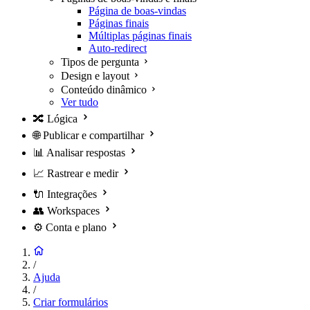
Página de boas-vindas
Páginas finais
Múltiplas páginas finais
Auto-redirect
Tipos de pergunta
Design e layout
Conteúdo dinâmico
Ver tudo
🔀
Lógica
🌐
Publicar e compartilhar
📊
Analisar respostas
📈
Rastrear e medir
🔌
Integrações
👥
Workspaces
⚙️
Conta e plano
/
Ajuda
/
Criar formulários