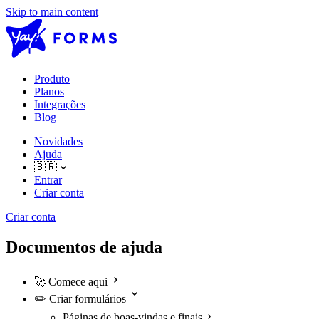
Skip to main content
Produto
Planos
Integrações
Blog
Novidades
Ajuda
🇧🇷
Entrar
Criar conta
Criar conta
Documentos de ajuda
🚀
Comece aqui
✏️
Criar formulários
Páginas de boas-vindas e finais