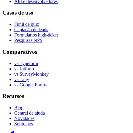
API e desenvolvedores
Casos de uso
Funil de quiz
Captação de leads
Formulários high-ticket
Pesquisas NPS
Comparativos
vs Typeform
vs Jotform
vs SurveyMonkey
vs Tally
vs Google Forms
Recursos
Blog
Central de ajuda
Novidades
Sobre nós