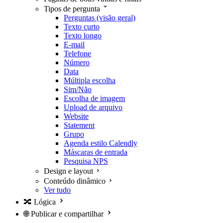
Tipos de pergunta
Perguntas (visão geral)
Texto curto
Texto longo
E-mail
Telefone
Número
Data
Múltipla escolha
Sim/Não
Escolha de imagem
Upload de arquivo
Website
Statement
Grupo
Agenda estilo Calendly
Máscaras de entrada
Pesquisa NPS
Design e layout
Conteúdo dinâmico
Ver tudo
🔀
Lógica
🌐
Publicar e compartilhar