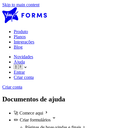
Skip to main content
Produto
Planos
Integrações
Blog
Novidades
Ajuda
🇧🇷
Entrar
Criar conta
Criar conta
Documentos de ajuda
🚀
Comece aqui
✏️
Criar formulários
Páginas de boas-vindas e finais