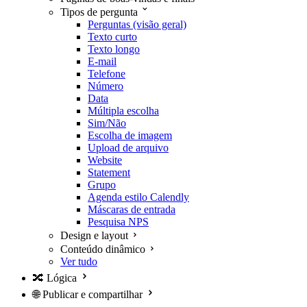
Tipos de pergunta
Perguntas (visão geral)
Texto curto
Texto longo
E-mail
Telefone
Número
Data
Múltipla escolha
Sim/Não
Escolha de imagem
Upload de arquivo
Website
Statement
Grupo
Agenda estilo Calendly
Máscaras de entrada
Pesquisa NPS
Design e layout
Conteúdo dinâmico
Ver tudo
🔀
Lógica
🌐
Publicar e compartilhar