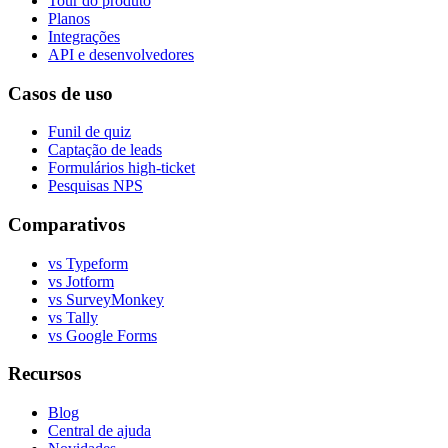
Tour do produto
Planos
Integrações
API e desenvolvedores
Casos de uso
Funil de quiz
Captação de leads
Formulários high-ticket
Pesquisas NPS
Comparativos
vs Typeform
vs Jotform
vs SurveyMonkey
vs Tally
vs Google Forms
Recursos
Blog
Central de ajuda