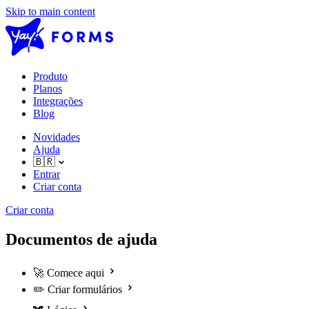
Skip to main content
Produto
Planos
Integrações
Blog
Novidades
Ajuda
🇧🇷
Entrar
Criar conta
Criar conta
Documentos de ajuda
🚀
Comece aqui
✏️
Criar formulários