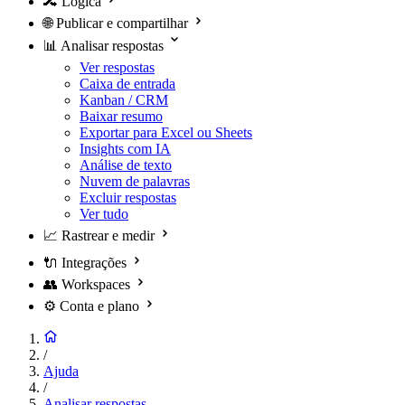
🔀
Lógica
🌐
Publicar e compartilhar
📊
Analisar respostas
Ver respostas
Caixa de entrada
Kanban / CRM
Baixar resumo
Exportar para Excel ou Sheets
Insights com IA
Análise de texto
Nuvem de palavras
Excluir respostas
Ver tudo
📈
Rastrear e medir
🔌
Integrações
👥
Workspaces
⚙️
Conta e plano
/
Ajuda
/
Analisar respostas