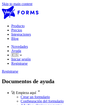
Skip to main content
Producto
Precios
Integraciones
Blog
Novedades
Ayuda
🇪🇸
Iniciar sesión
Registrarse
Registrarse
Documentos de ayuda
🚀
Empieza aquí
Crear un formulario
Configuración del formulario