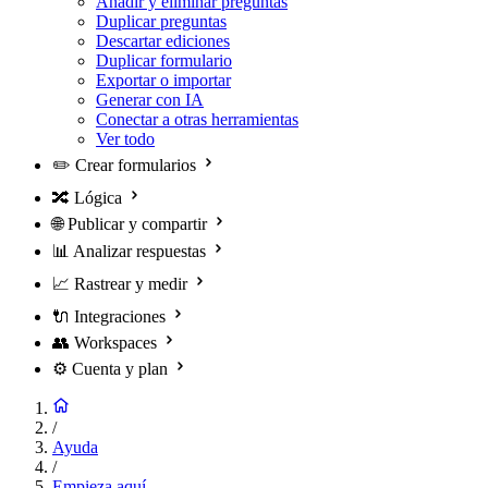
Añadir y eliminar preguntas
Duplicar preguntas
Descartar ediciones
Duplicar formulario
Exportar o importar
Generar con IA
Conectar a otras herramientas
Ver todo
✏️
Crear formularios
🔀
Lógica
🌐
Publicar y compartir
📊
Analizar respuestas
📈
Rastrear y medir
🔌
Integraciones
👥
Workspaces
⚙️
Cuenta y plan
/
Ayuda
/
Empieza aquí