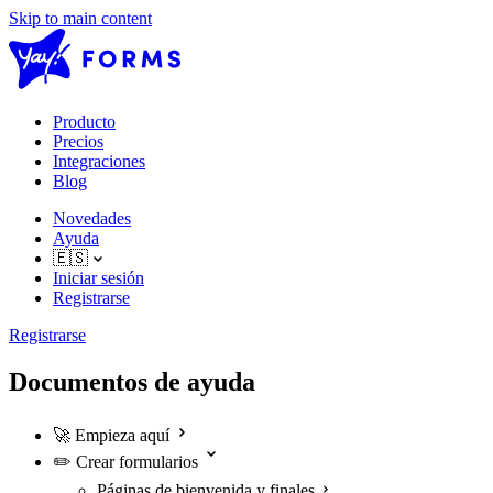
Skip to main content
Producto
Precios
Integraciones
Blog
Novedades
Ayuda
🇪🇸
Iniciar sesión
Registrarse
Registrarse
Documentos de ayuda
🚀
Empieza aquí
✏️
Crear formularios
Páginas de bienvenida y finales