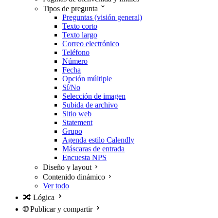
Tipos de pregunta
Preguntas (visión general)
Texto corto
Texto largo
Correo electrónico
Teléfono
Número
Fecha
Opción múltiple
Sí/No
Selección de imagen
Subida de archivo
Sitio web
Statement
Grupo
Agenda estilo Calendly
Máscaras de entrada
Encuesta NPS
Diseño y layout
Contenido dinámico
Ver todo
🔀
Lógica
🌐
Publicar y compartir