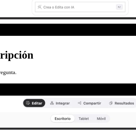
cripción
regunta.