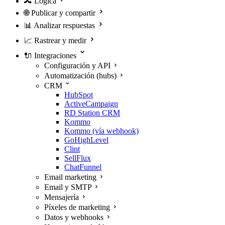
🔀
Lógica
🌐
Publicar y compartir
📊
Analizar respuestas
📈
Rastrear y medir
🔌
Integraciones
Configuración y API
Automatización (hubs)
CRM
HubSpot
ActiveCampaign
RD Station CRM
Kommo
Kommo (vía webhook)
GoHighLevel
Clint
SellFlux
ChatFunnel
Email marketing
Email y SMTP
Mensajería
Píxeles de marketing
Datos y webhooks