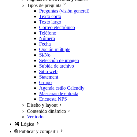
Tipos de pregunta
Preguntas (visión general)
Texto corto
Texto largo
Correo electrónico
Teléfono
Número
Fecha
Opción múltiple
Sí/No
Selección de imagen
Subida de archivo
Sitio web
Statement
Grupo
Agenda estilo Calendly
Máscaras de entrada
Encuesta NPS
Diseño y layout
Contenido dinámico
Ver todo
🔀
Lógica
🌐
Publicar y compartir