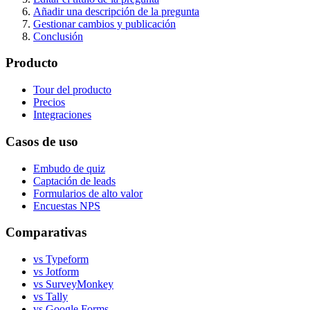
Añadir una descripción de la pregunta
Gestionar cambios y publicación
Conclusión
Producto
Tour del producto
Precios
Integraciones
Casos de uso
Embudo de quiz
Captación de leads
Formularios de alto valor
Encuestas NPS
Comparativas
vs Typeform
vs Jotform
vs SurveyMonkey
vs Tally
vs Google Forms