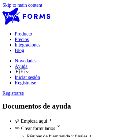
Skip to main content
Producto
Precios
Integraciones
Blog
Novedades
Ayuda
🇪🇸
Iniciar sesión
Registrarse
Registrarse
Documentos de ayuda
🚀
Empieza aquí
✏️
Crear formularios
Páginas de bienvenida y finales