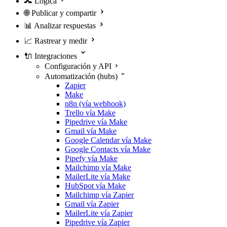
🔀
Lógica
🌐
Publicar y compartir
📊
Analizar respuestas
📈
Rastrear y medir
🔌
Integraciones
Configuración y API
Automatización (hubs)
Zapier
Make
n8n (vía webhook)
Trello vía Make
Pipedrive vía Make
Gmail vía Make
Google Calendar vía Make
Google Contacts vía Make
Pipefy vía Make
Mailchimp vía Make
MailerLite vía Make
HubSpot vía Make
Mailchimp vía Zapier
Gmail vía Zapier
MailerLite vía Zapier
Pipedrive vía Zapier