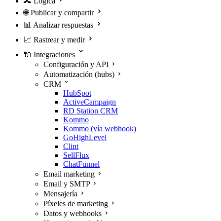
🔀
Lógica
🌐
Publicar y compartir
📊
Analizar respuestas
📈
Rastrear y medir
🔌
Integraciones
Configuración y API
Automatización (hubs)
CRM
HubSpot
ActiveCampaign
RD Station CRM
Kommo
Kommo (vía webhook)
GoHighLevel
Clint
SellFlux
ChatFunnel
Email marketing
Email y SMTP
Mensajería
Píxeles de marketing
Datos y webhooks