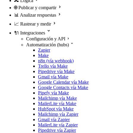
🔀
Lógica
🌐
Publicar y compartir
📊
Analizar respuestas
📈
Rastrear y medir
🔌
Integraciones
Configuración y API
Automatización (hubs)
Zapier
Make
n8n (vía webhook)
Trello vía Make
Pipedrive vía Make
Gmail vía Make
Google Calendar vía Make
Google Contacts vía Make
Pipefy vía Make
Mailchimp vía Make
MailerLite vía Make
HubSpot vía Make
Mailchimp vía Zapier
Gmail vía Zapier
MailerLite vía Zapier
Pipedrive vía Zapier