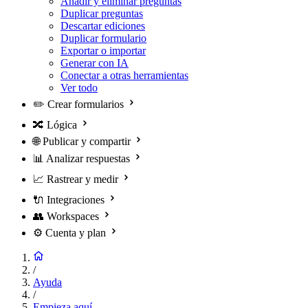
Añadir y eliminar preguntas
Duplicar preguntas
Descartar ediciones
Duplicar formulario
Exportar o importar
Generar con IA
Conectar a otras herramientas
Ver todo
✏️
Crear formularios
🔀
Lógica
🌐
Publicar y compartir
📊
Analizar respuestas
📈
Rastrear y medir
🔌
Integraciones
👥
Workspaces
⚙️
Cuenta y plan
/
Ayuda
/
Empieza aquí