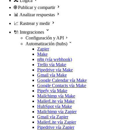
🔀
Lógica
🌐
Publicar y compartir
📊
Analizar respuestas
📈
Rastrear y medir
🔌
Integraciones
Configuración y API
Automatización (hubs)
Zapier
Make
n8n (vía webhook)
Trello vía Make
Pipedrive vía Make
Gmail vía Make
Google Calendar vía Make
Google Contacts vía Make
Pipefy vía Make
Mailchimp vía Make
MailerLite vía Make
HubSpot vía Make
Mailchimp vía Zapier
Gmail vía Zapier
MailerLite vía Zapier
Pipedrive vía Zapier