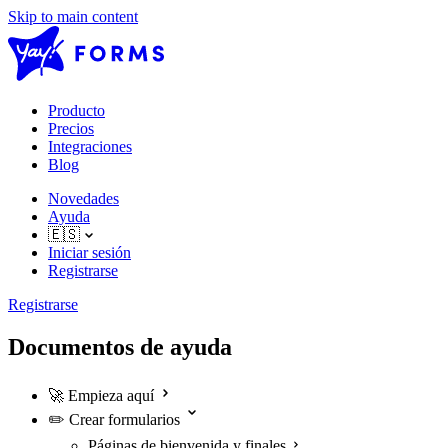
Skip to main content
Producto
Precios
Integraciones
Blog
Novedades
Ayuda
🇪🇸
Iniciar sesión
Registrarse
Registrarse
Documentos de ayuda
🚀
Empieza aquí
✏️
Crear formularios
Páginas de bienvenida y finales