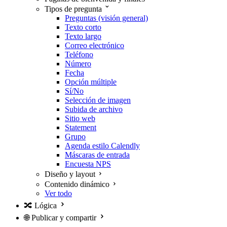
Tipos de pregunta
Preguntas (visión general)
Texto corto
Texto largo
Correo electrónico
Teléfono
Número
Fecha
Opción múltiple
Sí/No
Selección de imagen
Subida de archivo
Sitio web
Statement
Grupo
Agenda estilo Calendly
Máscaras de entrada
Encuesta NPS
Diseño y layout
Contenido dinámico
Ver todo
🔀
Lógica
🌐
Publicar y compartir