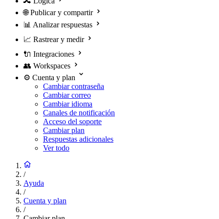
🔀
Lógica
🌐
Publicar y compartir
📊
Analizar respuestas
📈
Rastrear y medir
🔌
Integraciones
👥
Workspaces
⚙️
Cuenta y plan
Cambiar contraseña
Cambiar correo
Cambiar idioma
Canales de notificación
Acceso del soporte
Cambiar plan
Respuestas adicionales
Ver todo
/
Ayuda
/
Cuenta y plan
/
Cambiar plan