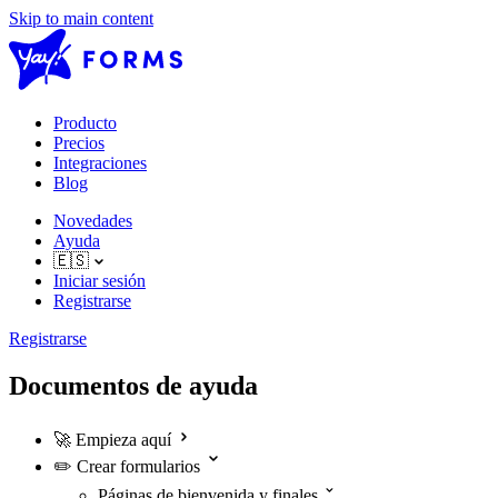
Skip to main content
Producto
Precios
Integraciones
Blog
Novedades
Ayuda
🇪🇸
Iniciar sesión
Registrarse
Registrarse
Documentos de ayuda
🚀
Empieza aquí
✏️
Crear formularios
Páginas de bienvenida y finales