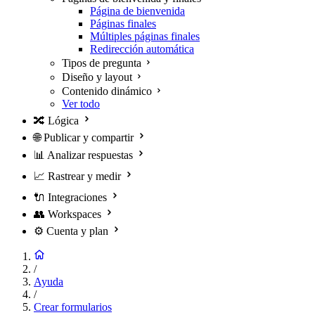
Página de bienvenida
Páginas finales
Múltiples páginas finales
Redirección automática
Tipos de pregunta
Diseño y layout
Contenido dinámico
Ver todo
🔀
Lógica
🌐
Publicar y compartir
📊
Analizar respuestas
📈
Rastrear y medir
🔌
Integraciones
👥
Workspaces
⚙️
Cuenta y plan
/
Ayuda
/
Crear formularios