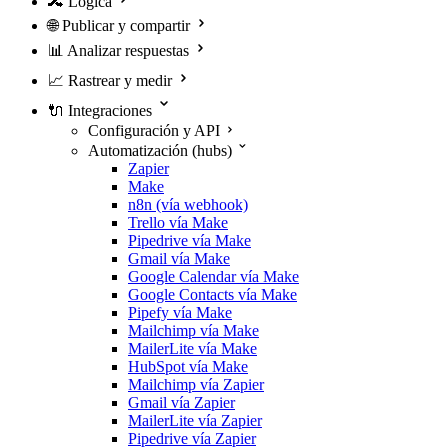
🔀
Lógica
🌐
Publicar y compartir
📊
Analizar respuestas
📈
Rastrear y medir
🔌
Integraciones
Configuración y API
Automatización (hubs)
Zapier
Make
n8n (vía webhook)
Trello vía Make
Pipedrive vía Make
Gmail vía Make
Google Calendar vía Make
Google Contacts vía Make
Pipefy vía Make
Mailchimp vía Make
MailerLite vía Make
HubSpot vía Make
Mailchimp vía Zapier
Gmail vía Zapier
MailerLite vía Zapier
Pipedrive vía Zapier