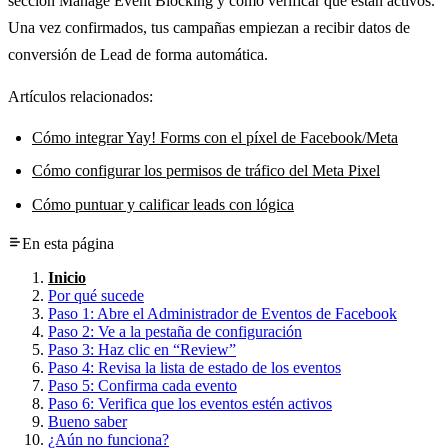
sección Manage Event Blocking y cómo verificar que están activos.
Una vez confirmados, tus campañas empiezan a recibir datos de
conversión de Lead de forma automática.
Artículos relacionados:
Cómo integrar Yay! Forms con el píxel de Facebook/Meta
Cómo configurar los permisos de tráfico del Meta Pixel
Cómo puntuar y calificar leads con lógica
En esta página
Inicio
Por qué sucede
Paso 1: Abre el Administrador de Eventos de Facebook
Paso 2: Ve a la pestaña de configuración
Paso 3: Haz clic en “Review”
Paso 4: Revisa la lista de estado de los eventos
Paso 5: Confirma cada evento
Paso 6: Verifica que los eventos estén activos
Bueno saber
¿Aún no funciona?